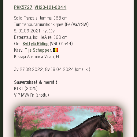
PKK5727
,
VH23-121-0044
Selle Français -tamma, 168 cm
Tummanpunaruunikonkirjava (Ee/Aa/nSW)
S. 01.09.2021, nyt 11v
Esteratsu, ko: HeA re: 160 cm
Om.
Kyttylä Riding
(VRL-01544)
Kasv.
Tijs Schepper
,
Kisaaja Anamaria Vicari, FI
3v 27.08.2022, 8v 18.04.2024 (oma ik.)
Saavutukset & meriitit
KTK-I (2025)
VIP MVA Fn (anottu)